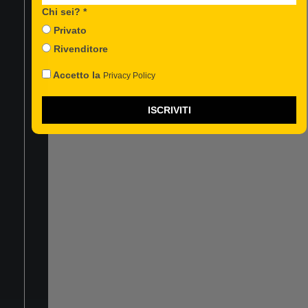
FACEBOOK
Chi sei? *
INSTAGRAM
Privato
YOUTUBE
Rivenditore
Accetto la
Privacy Policy
ISCRIVITI
TREVIDEA Srl
Società soggetta
ad attività di
direzione e
coordinamento da
parte di Astraco
Capital Holding