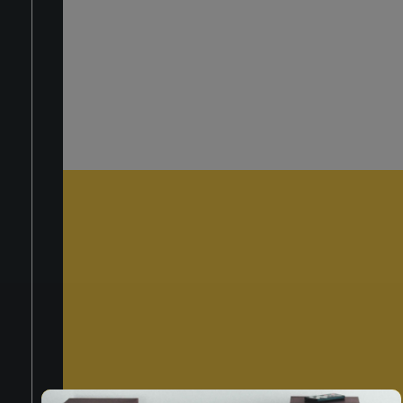
LOGIN
TITOLO VERT
Forgot Your Password?
SUBSCRIBE NOW
Subscribe to our
newsletter
Privacy Policy
When you submit the form,
check your inbox to confirm
your registration
Tell something more about you