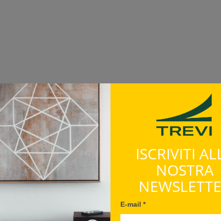
ISCRIVITI AL
NOSTRA
NEWSLETT
E-mail *