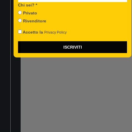
FACEBOOK
Chi sei? *
INSTAGRAM
Privato
YOUTUBE
Rivenditore
Accetto la
Privacy Policy
ISCRIVITI
TREVIDEA Srl
Società soggetta
ad attività di
direzione e
coordinamento da
parte di Astraco
Capital Holding