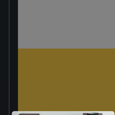
LOGIN
TITOLO VERT
Hai Dimenticato La Password?
REGISTRATI ORA
Iscriviti alla nost
newsletter
Privacy Policy
Quando invii il modulo,
controlla la tua inbox per
confermare l'iscrizione
Dicci qualcosa in più su di te*