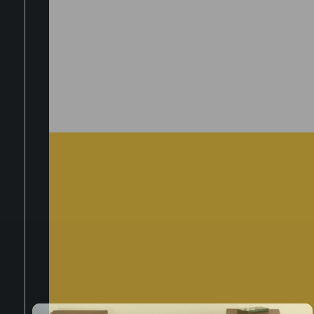
LOGIN
TITOLO VERT
Hai Dimenticato La Password?
REGISTRATI ORA
Iscriviti alla nost
newsletter
Privacy Policy
Quando invii il modulo,
controlla la tua inbox per
confermare l'iscrizione
Dicci qualcosa in più su di te*