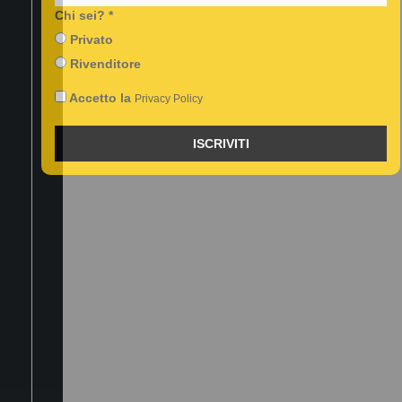
FACEBOOK
Chi sei? *
INSTAGRAM
Privato
YOUTUBE
Rivenditore
Accetto la
Privacy Policy
ISCRIVITI
TREVIDEA Srl
Società soggetta
ad attività di
direzione e
coordinamento da
parte di Astraco
Capital Holding