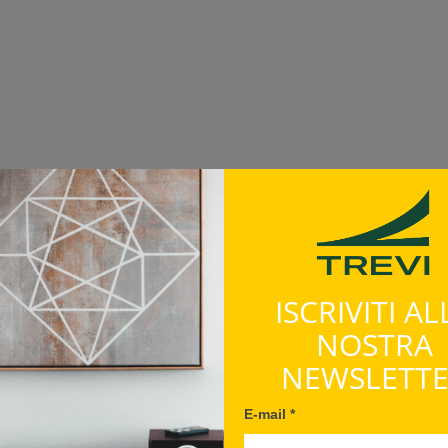
ISCRIVITI AL
NOSTRA
NEWSLETT
E-mail *