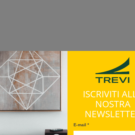
ISCRIVITI AL
NOSTRA
NEWSLETT
E-mail *