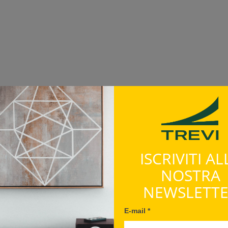
ISCRIVITI AL
NOSTRA
NEWSLETT
E-mail *