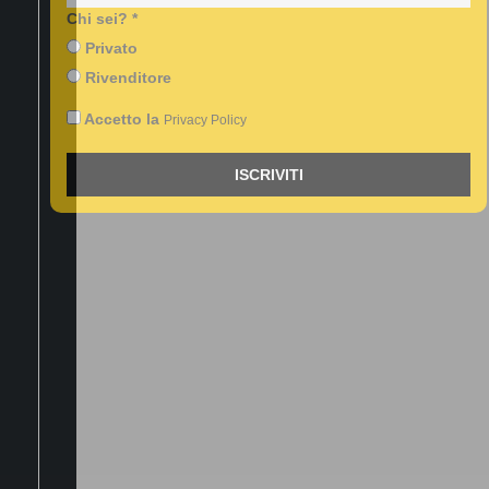
FACEBOOK
Chi sei? *
INSTAGRAM
Privato
YOUTUBE
Rivenditore
Accetto la
Privacy Policy
ISCRIVITI
TREVIDEA Srl
Società soggetta
ad attività di
direzione e
coordinamento da
parte di Astraco
Capital Holding