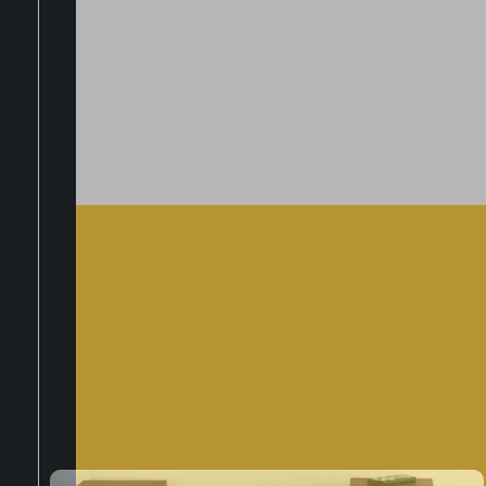
LOGIN
Hai Dimenticato La Password?
REGISTRATI ORA
Iscriviti alla nost
newsletter
TITOLO VERT
Privacy Policy
Quando invii il modulo,
controlla la tua inbox per
confermare l'iscrizione
Dicci qualcosa in più su di te*