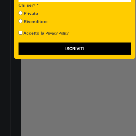
FACEBOOK
Chi sei? *
INSTAGRAM
Privato
YOUTUBE
Rivenditore
Accetto la
Privacy Policy
ISCRIVITI
TREVIDEA Srl
Società soggetta
ad attività di
direzione e
coordinamento da
parte di Astraco
Capital Holding