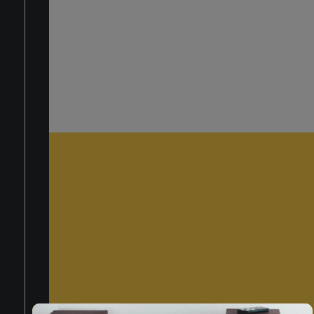
LOGIN
TITOLO VERT
Hai Dimenticato La Password?
REGISTRATI ORA
Iscriviti alla nost
newsletter
Privacy Policy
Quando invii il modulo,
controlla la tua inbox per
confermare l'iscrizione
Dicci qualcosa in più su di te*