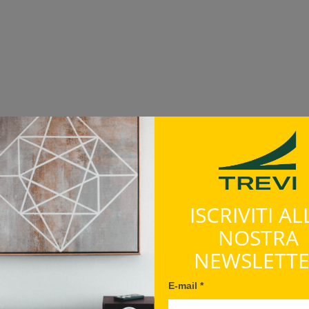
ISCRIVITI AL
NOSTRA
NEWSLETT
E-mail *