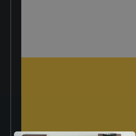
LOGIN
TITOLO VERT
Hai Dimenticato La Password?
REGISTRATI ORA
Iscriviti alla nost
newsletter
Privacy Policy
Quando invii il modulo,
controlla la tua inbox per
confermare l'iscrizione
Dicci qualcosa in più su di te*