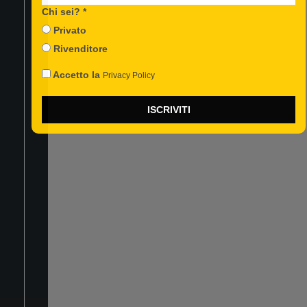
FACEBOOK
Chi sei? *
INSTAGRAM
Privato
YOUTUBE
Rivenditore
Accetto la
Privacy Policy
ISCRIVITI
TREVIDEA Srl
Società soggetta
ad attività di
direzione e
coordinamento da
parte di Astraco
Capital Holding