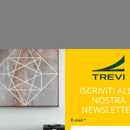
ISCRIVITI AL
NOSTRA
NEWSLETT
E-mail *