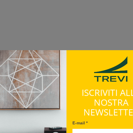
ISCRIVITI AL
NOSTRA
NEWSLETT
E-mail *