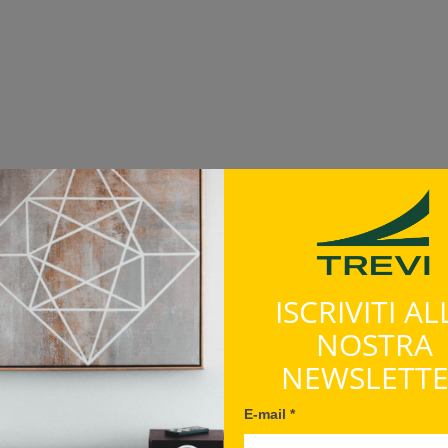
ISCRIVITI AL
NOSTRA
NEWSLETT
E-mail *