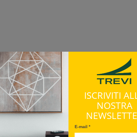
ISCRIVITI AL
NOSTRA
NEWSLETT
E-mail *